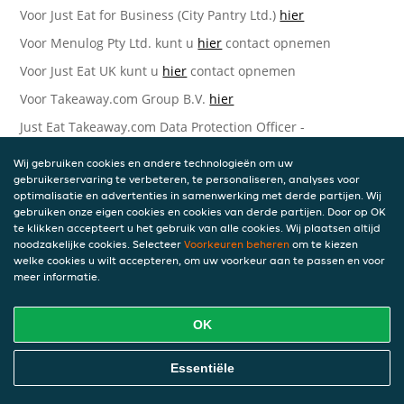
Voor Just Eat for Business (City Pantry Ltd.)
hier
Voor Menulog Pty Ltd. kunt u
hier
contact opnemen
Voor Just Eat UK kunt u
hier
contact opnemen
Voor Takeaway.com Group B.V.
hier
Just Eat Takeaway.com Data Protection Officer -
Takeaway.com Group B.V.
Wij gebruiken cookies en andere technologieën om uw
Piet Heinkade 61
gebruikerservaring te verbeteren, te personaliseren, analyses voor
1019 GM Amsterdam
optimalisatie en advertenties in samenwerking met derde partijen. Wij
Nederland
gebruiken onze eigen cookies en cookies van derde partijen. Door op OK
te klikken accepteert u het gebruik van alle cookies. Wij plaatsen altijd
Bijgewerkte versies van deze
noodzakelijke cookies. Selecteer
Voorkeuren beheren
om te kiezen
welke cookies u wilt accepteren, om uw voorkeur aan te passen en voor
Privacyverklaring
meer informatie.
Wij kunnen deze Verklaring van tijd tot tijd bijwerken als
OK
reactie op veranderende juridische, technische of zakelijke
ontwikkelingen. Wanneer wij onze Privacyverklaring
bijwerken, zullen wij passende maatregelen nemen om u
Essentiële
op de hoogte te brengen, in overeenstemming met het
belang van de wijzigingen die wij aanbrengen. Wanneer de